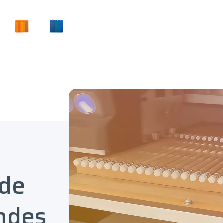
 de
ndes