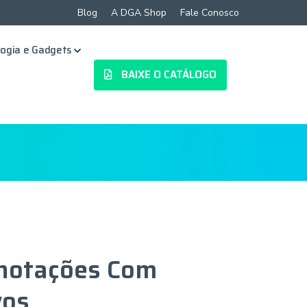
Blog
A DGA Shop
Fale Conosco
ogia e Gadgets
BAIXE O CATÁLOGO
Anotações Com
vos