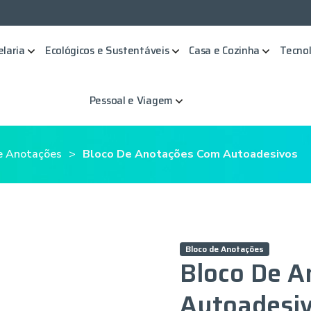
elaria
Ecológicos e Sustentáveis
Casa e Cozinha
Tecnol
Pessoal e Viagem
e Anotações
Bloco De Anotações Com Autoadesivos
Bloco de Anotações
Bloco De 
Autoadesi