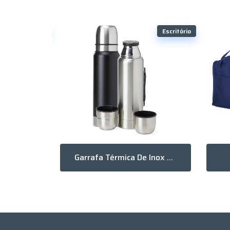
Escritório
Escritório
Copo Fibra De Bambu 350Ml
Garrafa Térmica De Inox Com Parede Dupla