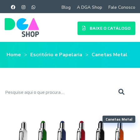
Blog
A DGA Shop
Fale Conosco
BAIXE O CATÁLOGO
Home
Escritório e Papelaria
Canetas Metal
Canetas Metal