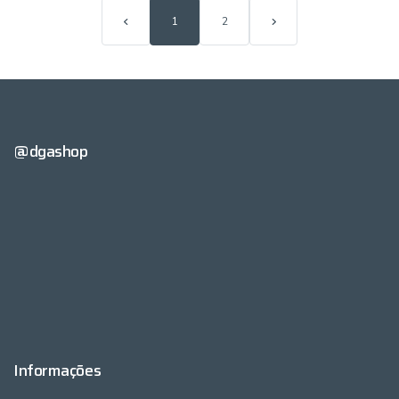
1
2
@dgashop
Informações