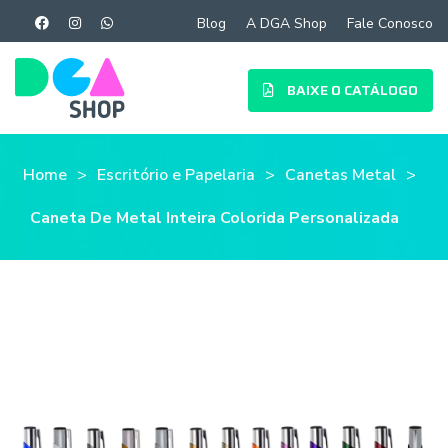
Blog
A DGA Shop
Fale Conosco
BAIXE O CATÁLOGO
Home
Escritório e Papelaria
Canetas Metal
Caneta De Metal Inteira Colorida Personalizada