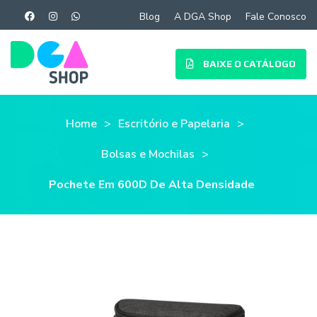
Blog
A DGA Shop
Fale Conosco
BAIXE O CATÁLOGO
Home
Escritório e Papelaria
Bolsas e Mochilas
Pochete Em 600D De Alta Densidade