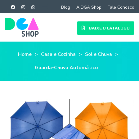
Blog
A DGA Shop
Fale Conosco
BAIXE O CATÁLOGO
Home
Casa e Cozinha
Sol e Chuva
Guarda-Chuva Automático