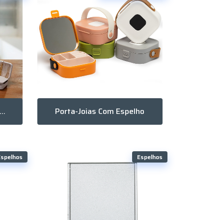
rta-Joias De Couro Sintético
Porta-Joias Com Espelho
Espelhos
Espelhos