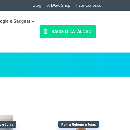
Blog
A DGA Shop
Fale Conosco
ogia e Gadgets
BAIXE O CATÁLOGO
o e Joias
Porta Relógio e Joias