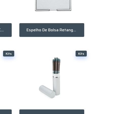
Espelho De Bolsa Duplo Com Aumento
Espelho De Bolsa Retangular
Kits
Kits