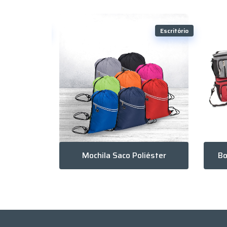
Escritório
Escritório
19L
Mochila Saco Poliéster