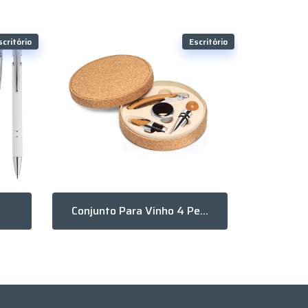
scritório
Escritório
Conjunto Para Vinho 4 Peças
Ca