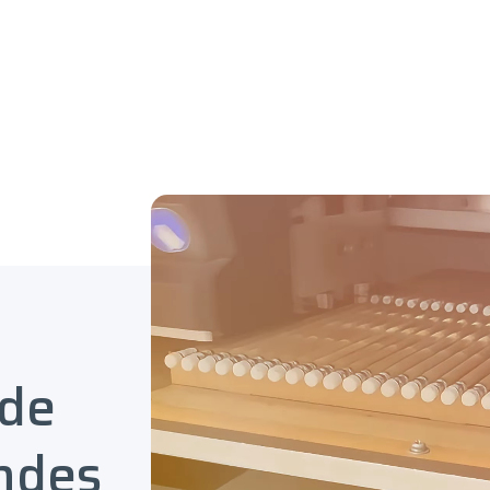
 de
ndes