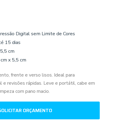
ressão Digital sem Limite de Cores
té 15 dias
 5,5 cm
 cm x 5,5 cm
to, frente e verso lisos. Ideal para
 e revisões rápidas. Leve e portátil, cabe em
 limpeza com pano macio.
SOLICITAR ORÇAMENTO