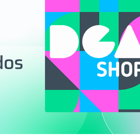
s
dos