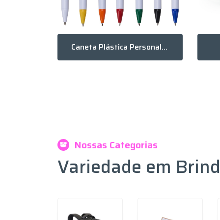
,1L
Caneta Plástica Personalizada
Nossas Categorias
Variedade em Brin