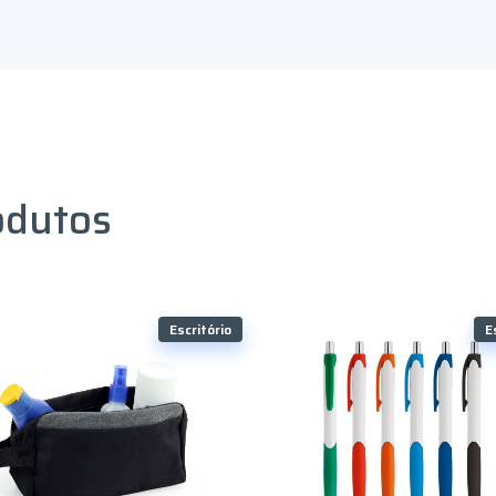
odutos
Escritório
E