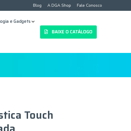
Blog
A DGA Shop
Fale Conosco
ogia e Gadgets
BAIXE O CATÁLOGO
stica Touch
ada