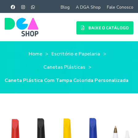
Blog
A DGA Shop
Fale Conosco
BAIXE O CATÁLOGO
Home
Escritório e Papelaria
Canetas Plásticas
Caneta Plástica Com Tampa Colorida Personalizada