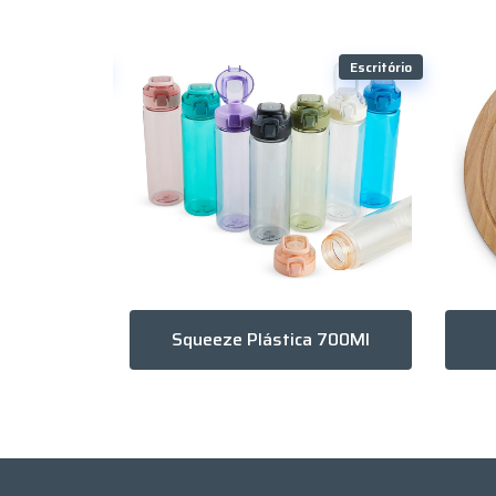
Escritório
Escritório
oliéster
Squeeze Plástica 700Ml