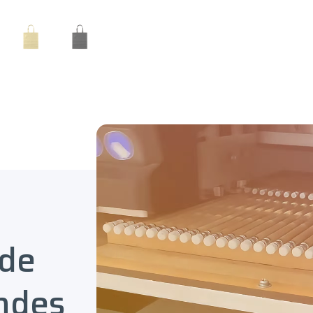
 de
ndes