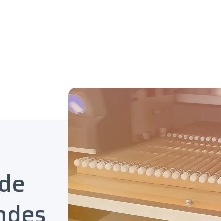
 de
ndes