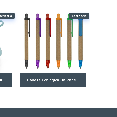
scritório
Escritório
l
Caneta Ecológica De Papelão