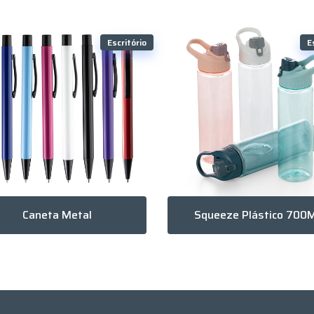
Escritório
E
Caneta Metal
Squeeze Plástico 700M