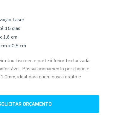
vação Laser
té 15 dias
x 1,6 cm
 cm x 0,5 cm
ra touchscreen e parte inferior texturizada
nfortável. Possui acionamento por clique e
e 1.0mm, ideal para quem busca estilo e
SOLICITAR ORÇAMENTO