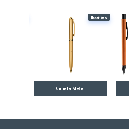
Escritório
Escritório
Caneta Metal Colorida Touch Personalizada
Caneta Metal