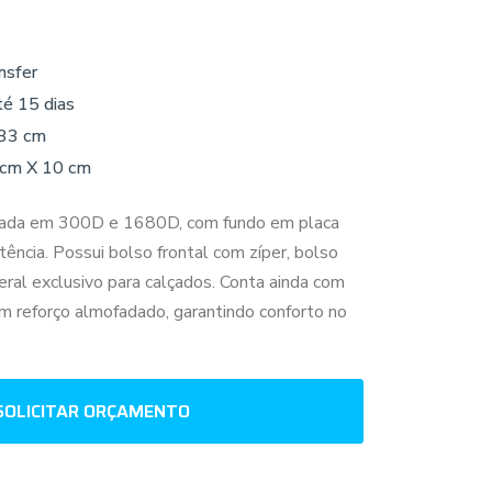
nsfer
té 15 dias
 33 cm
 cm X 10 cm
onada em 300D e 1680D, com fundo em placa
stência. Possui bolso frontal com zíper, bolso
eral exclusivo para calçados. Conta ainda com
m reforço almofadado, garantindo conforto no
SOLICITAR ORÇAMENTO