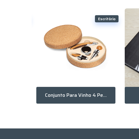
Escritório
Escritório
Pasta A5 Para Representante Com Suporte De Celular Aberta
Conjunto Para Vinho 4 Peças