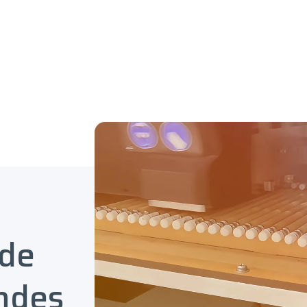
 de
ndes