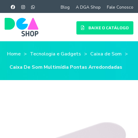
Blog
A DGA Shop
Fale Conosco
BAIXE O CATÁLOGO
Home
Tecnologia e Gadgets
Caixa de Som
Caixa De Som Multimídia Pontas Arredondadas