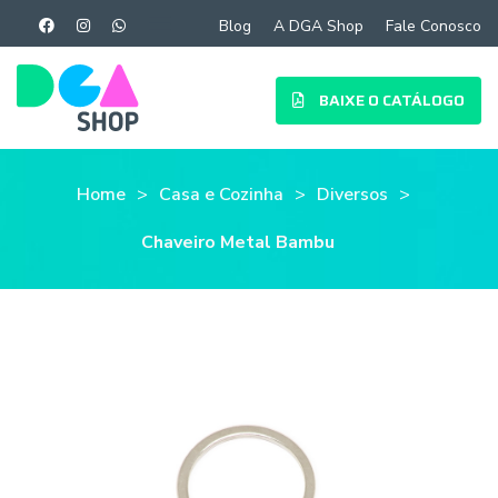
Blog
A DGA Shop
Fale Conosco
BAIXE O CATÁLOGO
Home
Casa e Cozinha
Diversos
Chaveiro Metal Bambu