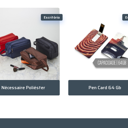
Escritório
E
Nécessaire Poliéster
Pen Card 64 Gb