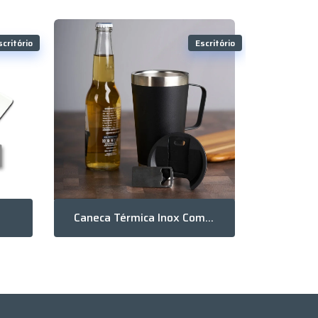
scritório
Escritório
Caneca Térmica Inox Com Abridor 500Ml