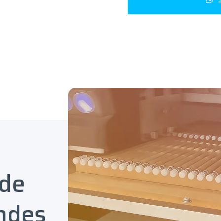
 de
ndes