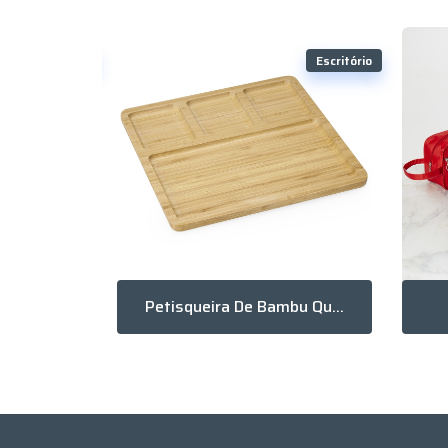
Escritório
Escritório
Kit Para Anotações Com Caneta
Petisqueira De Bambu Quadrada Com 4 Divisórias