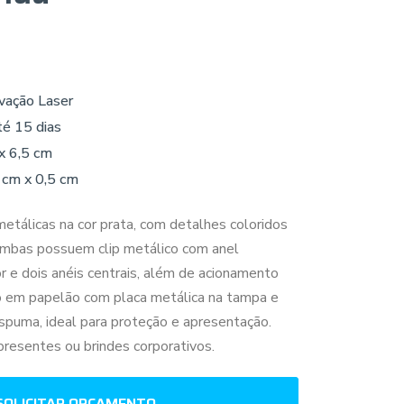
vação Laser
té 15 dias
x 6,5 cm
 cm x 0,5 cm
metálicas na cor prata, com detalhes coloridos
Ambas possuem clip metálico com anel
or e dois anéis centrais, além de acionamento
o em papelão com placa metálica na tampa e
spuma, ideal para proteção e apresentação.
resentes ou brindes corporativos.
SOLICITAR ORÇAMENTO