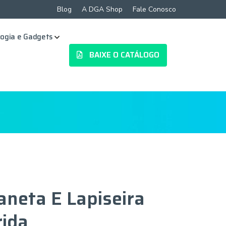
Blog
A DGA Shop
Fale Conosco
ogia e Gadgets
BAIXE O CATÁLOGO
aneta E Lapiseira
rida