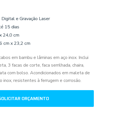
 Digital e Gravação Laser
té 15 dias
x 24,0 cm
,6 cm x 23,2 cm
cabos em bambu e lâminas em aço inox. Inclui
, 3 facas de corte, faca serrilhada, chaira,
prata com bolso. Acondicionados em maleta de
 inox, resistentes à ferrugem e corrosão.
SOLICITAR ORÇAMENTO