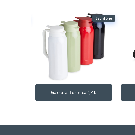
Escritório
Escritório
Caderneta Em Bambu Com Caneta
Garrafa Térmica 1,4L