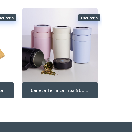
scritório
Escritório
ça
Caneca Térmica Inox 500Ml Com Display Led