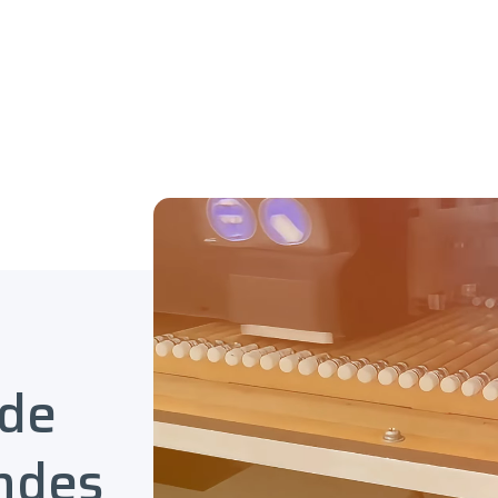
 de
ndes