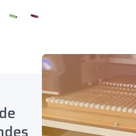
 de
ndes