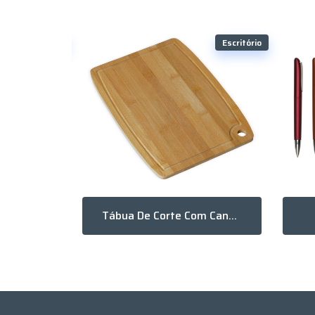
Escritório
Escritório
Peças
Tábua De Corte Com Canaleta E Acesso Para Gancho