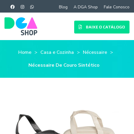
Blog
A DGA Shop
Fale Conosco
BAIXE O CATÁLOGO
Home
Casa e Cozinha
Nécessaire
Nécessaire De Couro Sintético