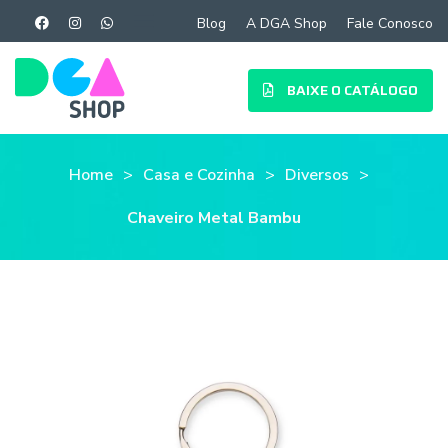
Blog
A DGA Shop
Fale Conosco
BAIXE O CATÁLOGO
Home
Casa e Cozinha
Diversos
Chaveiro Metal Bambu