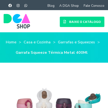
Blog
A DGA Shop
Fale Conosco
BAIXE O CATÁLOGO
Home
Casa e Cozinha
Garrafas e Squeezes
Garrafa Squeeze Térmica Metal 400Ml