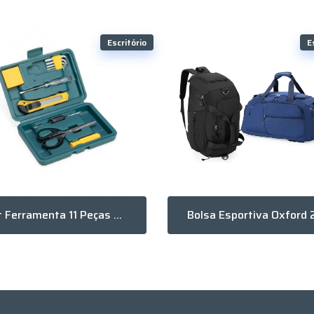
Escritório
E
Kit Ferramenta 11 Peças Com Estojo E Trava De Segurança