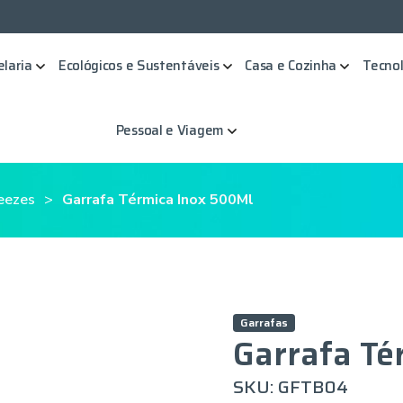
elaria
Ecológicos e Sustentáveis
Casa e Cozinha
Tecnol
Pessoal e Viagem
eezes
Garrafa Térmica Inox 500Ml
Garrafas
Garrafa Té
SKU: GFTB04