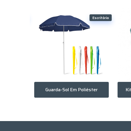
Escritório
Escritório
Squeeze Borrifador Plástico 650Ml
Guarda-Sol Em Poliéster