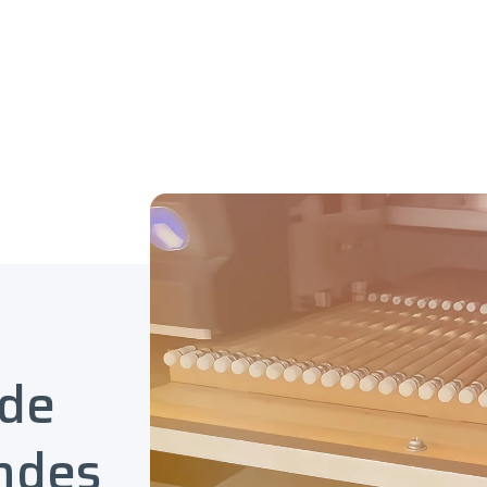
 de
ndes