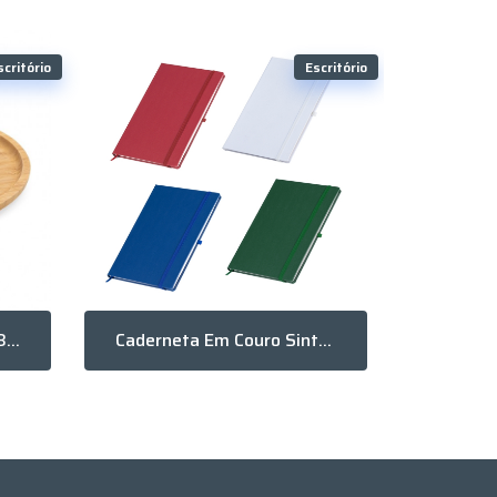
scritório
Escritório
Petisqueira De Bambu 33 X 25
Caderneta Em Couro Sintético