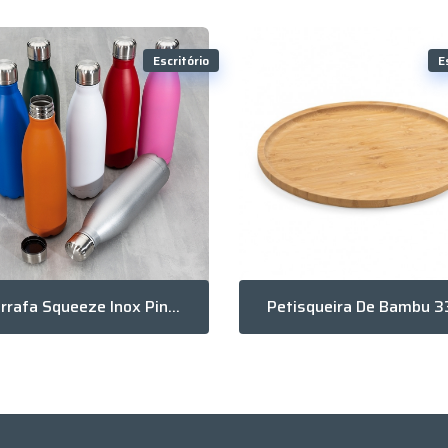
Escritório
E
Garrafa Squeeze Inox Pintura Fosca 750Ml Com Tampa