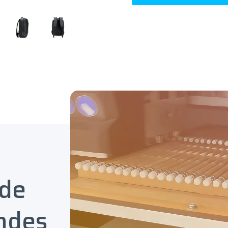
 de
ndes