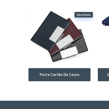
Escritório
Escritório
Agenda Diária 2026 De Couro Sintético
Porta Cartão De Couro
G