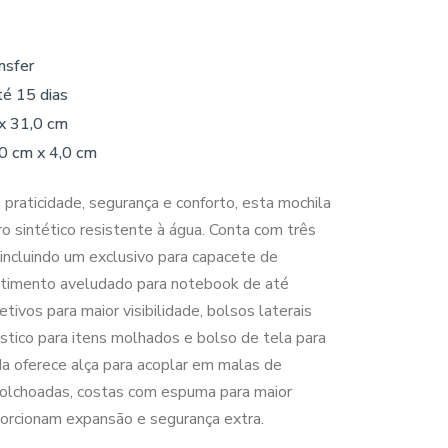
nsfer
té 15 dias
x 31,0 cm
,0 cm x 4,0 cm
praticidade, segurança e conforto, esta mochila
ro sintético resistente à água. Conta com três
 incluindo um exclusivo para capacete de
estimento aveludado para notebook de até
etivos para maior visibilidade, bolsos laterais
ástico para itens molhados e bolso de tela para
a oferece alça para acoplar em malas de
acolchoadas, costas com espuma para maior
porcionam expansão e segurança extra.