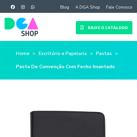
Blog
A DGA Shop
Fale Conosco
BAIXE O CATÁLOGO
Home
Escritório e Papelaria
Pastas
Pasta De Convenção Com Fecho Imantado