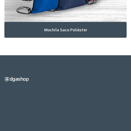
Mochila Saco Poliéster
@dgashop