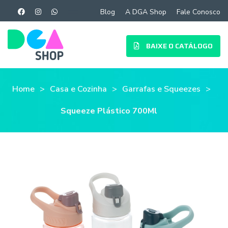
Blog
A DGA Shop
Fale Conosco
BAIXE O CATÁLOGO
Home
Casa e Cozinha
Garrafas e Squeezes
Squeeze Plástico 700Ml